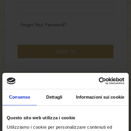
Forgot Your Password?
SIGN IN
Consenso
Dettagli
Informazioni sui cookie
NEW CUSTOMERS
Questo sito web utilizza i cookie
By creating an account with our store, you will
be able to move through the checkout process
Utilizziamo i cookie per personalizzare contenuti ed