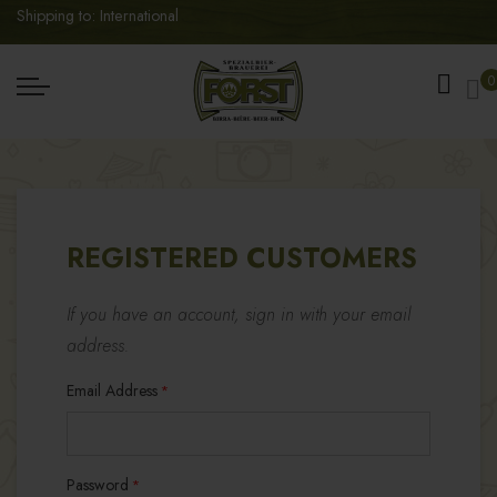
Shipping to: International
My
0
REGISTERED CUSTOMERS
If you have an account, sign in with your email
address.
Email Address
Password