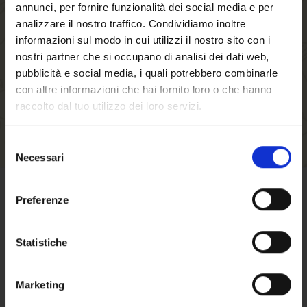
annunci, per fornire funzionalità dei social media e per
faster, store multiple shipping addresses, view
analizzare il nostro traffico. Condividiamo inoltre
and track your orders in your account and more.
informazioni sul modo in cui utilizzi il nostro sito con i
nostri partner che si occupano di analisi dei dati web,
CREATE AN ACCOUNT
pubblicità e social media, i quali potrebbero combinarle
con altre informazioni che hai fornito loro o che hanno
raccolto dal tuo utilizzo dei loro servizi.
Selezione
Necessari
del
Welcome to our
consenso
website. Are you of
Preferenze
TERMS OF SALE
legal drinking age?
Statistiche
Click here
to find out terms and conditions
of sale
Marketing
Here the
approximate shipping costs