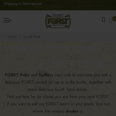
Shipping to: International
My
0
Home
Locali Forst
WHERE YOU CAN
ENJOY FORST BEER
FORST Pubs
and
Spillers
can’t wait to welcome you with a
delicious FORST served on tap or in the bottle, together with
some delicious South Tyrol dishes.
Find out how far (or close) you are from your next FORST.
If you want to sell our FORST beers in your place, find out
where the nearest
dealer
is.