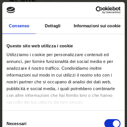
VIA MATTEOTTI 101, 33010, OSOPPO, UD
Consenso
Dettagli
Informazioni sui cookie
COMMERCIALE TIRELLI
Questo sito web utilizza i cookie
DI MELCHIOR EDI C.
Utilizziamo i cookie per personalizzare contenuti ed
SNC
annunci, per fornire funzionalità dei social media e per
analizzare il nostro traffico. Condividiamo inoltre
VIA PRINCIPALE 84/B, 33030, POZZALIS DI
informazioni sul modo in cui utilizzi il nostro sito con i
RIVE D'ARCANO, UD
nostri partner che si occupano di analisi dei dati web,
pubblicità e social media, i quali potrebbero combinarle
con altre informazioni che hai fornito loro o che hanno
raccolto dal tuo utilizzo dei loro servizi.
CREMASCHI SRL
Selezione
VIA MILANO 43, 26013, CREMA, CR
Necessari
del