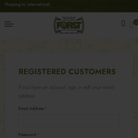
Shipping to: International
My
0
REGISTERED CUSTOMERS
If you have an account, sign in with your email
address.
Email Address
Password