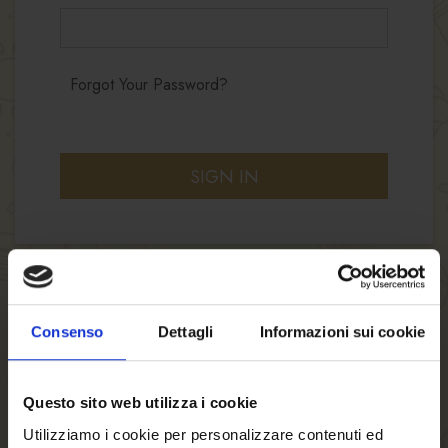
Forgot Your Password?
SIGN IN
Consenso
Dettagli
Informazioni sui cookie
NEW CUSTOMERS
Questo sito web utilizza i cookie
By creating an account with our store, you will
be able to move through the checkout process
Utilizziamo i cookie per personalizzare contenuti ed