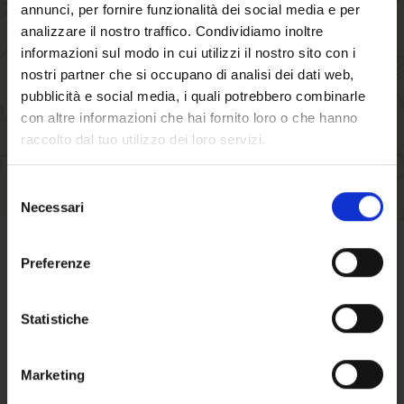
annunci, per fornire funzionalità dei social media e per
faster, store multiple shipping addresses, view
analizzare il nostro traffico. Condividiamo inoltre
and track your orders in your account and more.
informazioni sul modo in cui utilizzi il nostro sito con i
nostri partner che si occupano di analisi dei dati web,
CREATE AN ACCOUNT
pubblicità e social media, i quali potrebbero combinarle
con altre informazioni che hai fornito loro o che hanno
raccolto dal tuo utilizzo dei loro servizi.
Selezione
Necessari
del
Welcome to our
consenso
website. Are you of
Preferenze
TERMS OF SALE
legal drinking age?
Statistiche
Click here
to find out terms and conditions
of sale
Marketing
Here the
approximate shipping costs