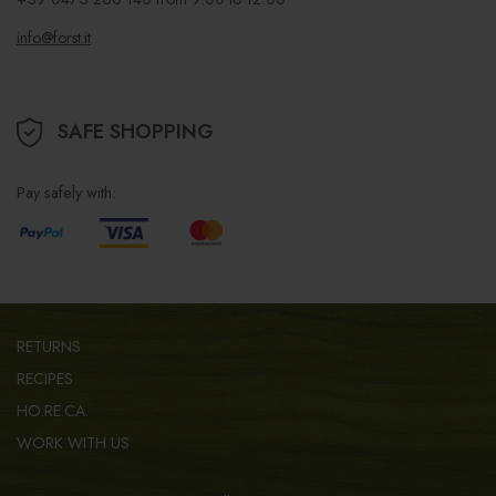
info@forst.it
SAFE SHOPPING
Pay safely with:
RETURNS
RECIPES
HO.RE.CA.
WORK WITH US