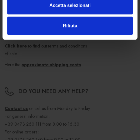
Accetta selezionati
Rifiuta
TERMS OF SALE
Click here
to find out terms and conditions
of sale
Here the
approximate shipping costs
DO YOU NEED ANY HELP?
Contact us
or call us from Monday to Friday
For general information:
+39 0473 260 111
from 8.00 to 16.30
For online orders:
+39 0473 260 140
from 9.00 to 12.00