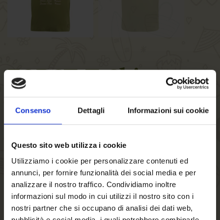
FORST-T-Shirt men
" Trenker"
Consenso
Dettagli
Informazioni sui cookie
Men’s green FORST T-shirt with vintage climber print, 100%
cotton
Questo sito web utilizza i cookie
Sizes - approximate measurements:
Utilizziamo i cookie per personalizzare contenuti ed
S: 50 cm wide at the bottom - 69 cm long (measured from
annunci, per fornire funzionalità dei social media e per
the collar)
analizzare il nostro traffico. Condividiamo inoltre
M: 52 cm wide at the bottom - 71 cm long (measured from
informazioni sul modo in cui utilizzi il nostro sito con i
the collar)
nostri partner che si occupano di analisi dei dati web,
pubblicità e social media, i quali potrebbero combinarle