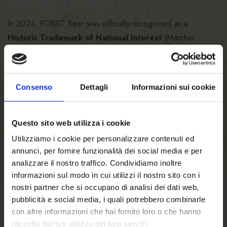
recognition.
In 2024, FORST Beer was officially recognized as a
Historic Trademark of National Interest
(Marchio
Storico di Interesse Nazionale) by the Italian Ministry of
Economic Development.
This important recognition is awarded to Italian companies
Consenso
Dettagli
Informazioni sui cookie
that have shaped – and continue to shape – the country’s
entrepreneurial history.
Questo sito web utilizza i cookie
A recognition that highlights the constant commitment and
Utilizziamo i cookie per personalizzare contenuti ed
passion with which FORST Beer has been dedicated to
annunci, per fornire funzionalità dei social media e per
brewing high-quality beer specialties since 1857.
analizzare il nostro traffico. Condividiamo inoltre
informazioni sul modo in cui utilizzi il nostro sito con i
back to the initiatives
nostri partner che si occupano di analisi dei dati web,
pubblicità e social media, i quali potrebbero combinarle
con altre informazioni che hai fornito loro o che hanno
TERMS OF SALE
raccolto dal tuo utilizzo dei loro servizi.