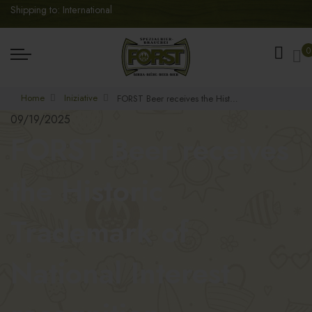
Shipping to: International
My
0
Home
Iniziative
FORST Beer receives the Historic Trademark of National Interest recognition.
09/19/2025
FORST Beer receives
the Historic
Trademark of
National Interest