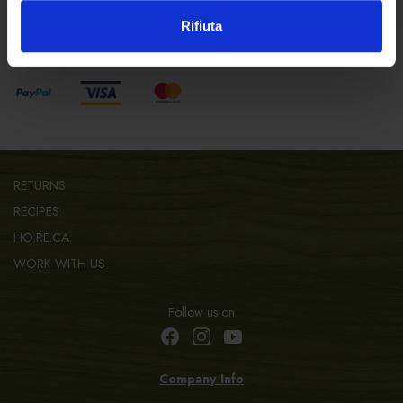
SAFE SHOPPING
Rifiuta
Pay safely with:
RETURNS
RECIPES
HO.RE.CA.
WORK WITH US
Follow us on
Company Info