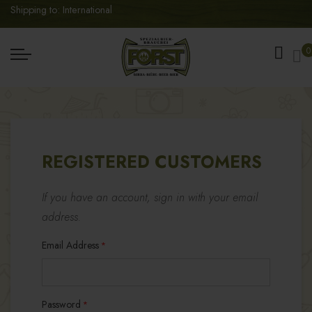
Shipping to: International
My
0
REGISTERED CUSTOMERS
If you have an account, sign in with your email
address.
Email Address
Password