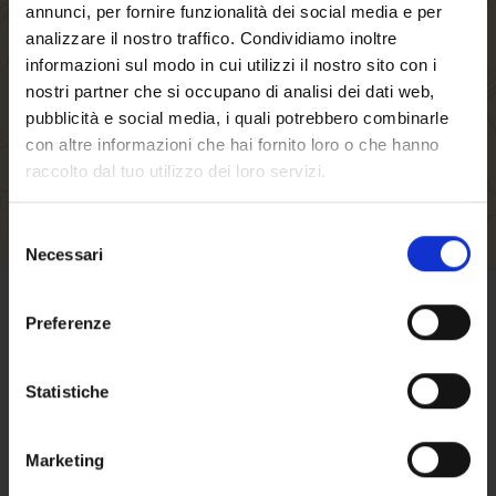
annunci, per fornire funzionalità dei social media e per
faster, store multiple shipping addresses, view
analizzare il nostro traffico. Condividiamo inoltre
and track your orders in your account and more.
informazioni sul modo in cui utilizzi il nostro sito con i
nostri partner che si occupano di analisi dei dati web,
CREATE AN ACCOUNT
pubblicità e social media, i quali potrebbero combinarle
con altre informazioni che hai fornito loro o che hanno
raccolto dal tuo utilizzo dei loro servizi.
Selezione
Necessari
del
Welcome to our
consenso
website. Are you of
Preferenze
TERMS OF SALE
legal drinking age?
Statistiche
Click here
to find out terms and conditions
of sale
Marketing
Here the
approximate shipping costs