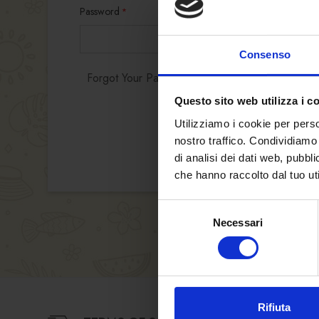
Password
Consenso
Forgot Your Password?
Questo sito web utilizza i c
Utilizziamo i cookie per perso
nostro traffico. Condividiamo 
di analisi dei dati web, pubbl
che hanno raccolto dal tuo uti
Selezione
Necessari
del
consenso
Rifiuta