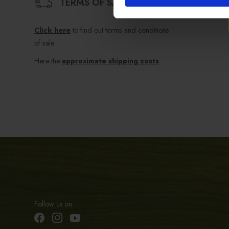
TERMS OF SALE
Click here
to find out terms and conditions
of sale
Here the
approximate shipping costs
Follow us on