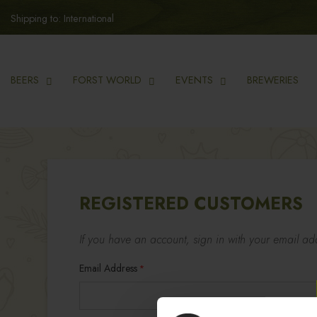
Shipping to: International
BEERS
FORST WORLD
EVENTS
BREWERIES
REGISTERED CUSTOMERS
If you have an account, sign in with your email ad
Email Address