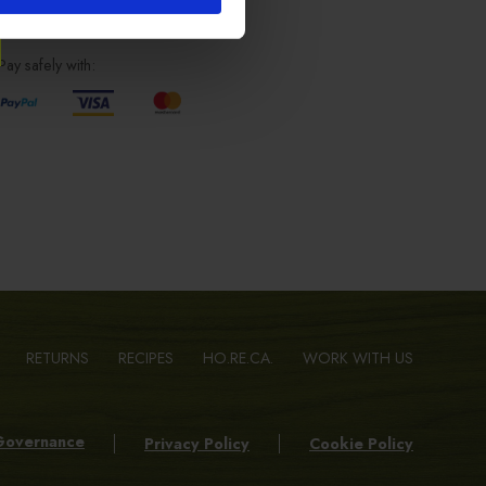
SAFE SHOPPING
Pay safely with:
RETURNS
RECIPES
HO.RE.CA.
WORK WITH US
Governance
Privacy Policy
Cookie Policy