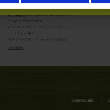
DO YOU NEED ANY HELP?
Contact us
or call us from Monday to Friday
For general information:
+39 0473 260 111
from 8.00 to 16.30
For online orders:
+39 0473 260 140
from 9.00 to 12.00
info@forst.it
Company Info