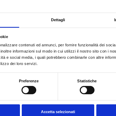
Dettagli
ookie
nalizzare contenuti ed annunci, per fornire funzionalità dei socia
inoltre informazioni sul modo in cui utilizzi il nostro sito con i n
SIGN IN
icità e social media, i quali potrebbero combinarle con altre inform
Welcome to our website.
lizzo dei loro servizi.
Are you of legal drinking
Preferenze
Statistiche
age?
Accetta selezionati