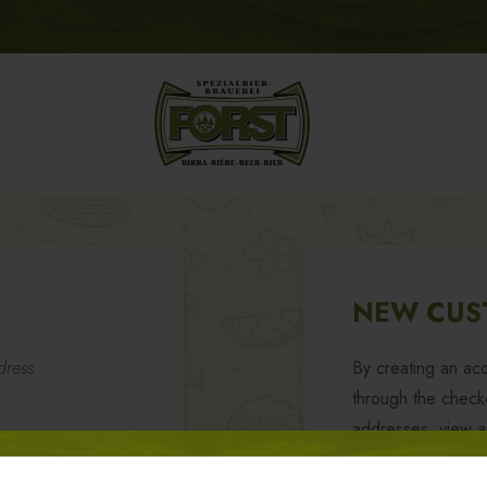
NEW CUS
dress.
By creating an acc
through the checko
addresses, view a