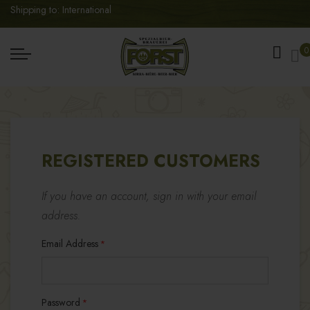
Shipping to: International
My
0
REGISTERED CUSTOMERS
If you have an account, sign in with your email
address.
Email Address
Password