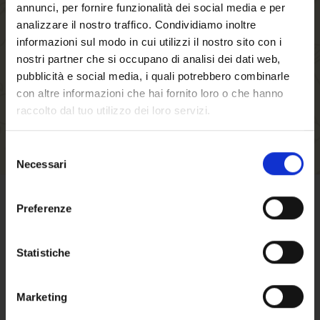
annunci, per fornire funzionalità dei social media e per
faster, store multiple shipping addresses, view
analizzare il nostro traffico. Condividiamo inoltre
and track your orders in your account and more.
informazioni sul modo in cui utilizzi il nostro sito con i
nostri partner che si occupano di analisi dei dati web,
CREATE AN ACCOUNT
pubblicità e social media, i quali potrebbero combinarle
con altre informazioni che hai fornito loro o che hanno
raccolto dal tuo utilizzo dei loro servizi.
Selezione
Necessari
del
Welcome to our
consenso
website. Are you of
Preferenze
TERMS OF SALE
legal drinking age?
Statistiche
Click here
to find out terms and conditions
of sale
Marketing
Here the
approximate shipping costs