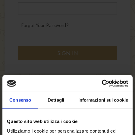
Forgot Your Password?
SIGN IN
Consenso
Dettagli
Informazioni sui cookie
NEW CUSTOMERS
Questo sito web utilizza i cookie
By creating an account with our store, you will
be able to move through the checkout process
Utilizziamo i cookie per personalizzare contenuti ed